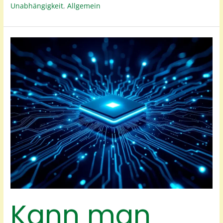
ABHÄNGIGKEIT
Unabhängigkeit
,
Allgemein
ZUM
GESCHÄFTSRISIKO
WIRD
Kann man