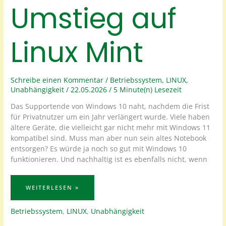
Umstieg auf
Linux Mint
Schreibe einen Kommentar
/
Betriebssystem
,
LINUX
,
Unabhängigkeit
/
22.05.2026
/
5 Minute(n) Lesezeit
Das Supportende von Windows 10 naht, nachdem die Frist
für Privatnutzer um ein Jahr verlängert wurde. Viele haben
ältere Geräte, die vielleicht gar nicht mehr mit Windows 11
kompatibel sind. Muss man aber nun sein altes Notebook
entsorgen? Es würde ja noch so gut mit Windows 10
funktionieren. Und nachhaltig ist es ebenfalls nicht, wenn
UMSTIEG
WEITERLESEN »
AUF
LINUX
MINT
Betriebssystem
,
LINUX
,
Unabhängigkeit