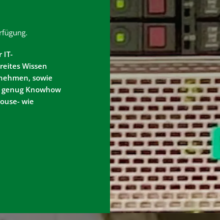
rfügung.
 IT-
breites Wissen
ernehmen, sowie
te genug Knowhow
ouse- wie