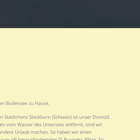
en Bodensee zu Hause. ​
en Städtchens Steckborn (Schweiz) ist unser Domizil.
en vom Wasser des Untersees entfernt, sind wir
andere Urlaub machen. So haben wir einen
zum oft herausfordernden IT-Business Alltag. So