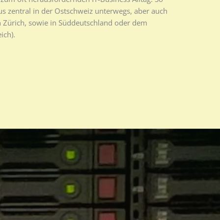
us zentral in der Ostschweiz unterwegs, aber auch
n Zürich, sowie in Süddeutschland oder dem
ich).