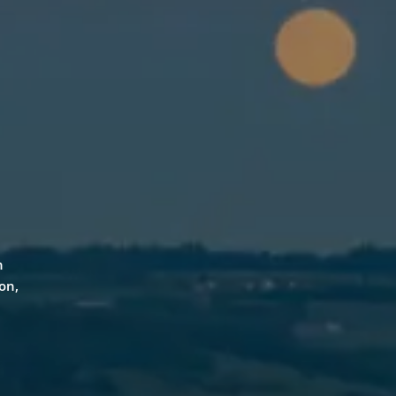
n
on,