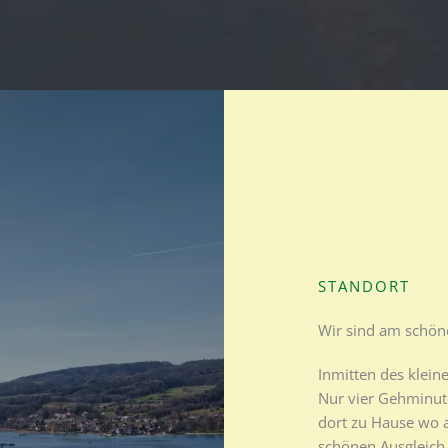
STANDORT​
Wir sind am schön
Inmitten des klein
Nur vier Gehminut
dort zu Hause wo 
schönen Ausgleich 