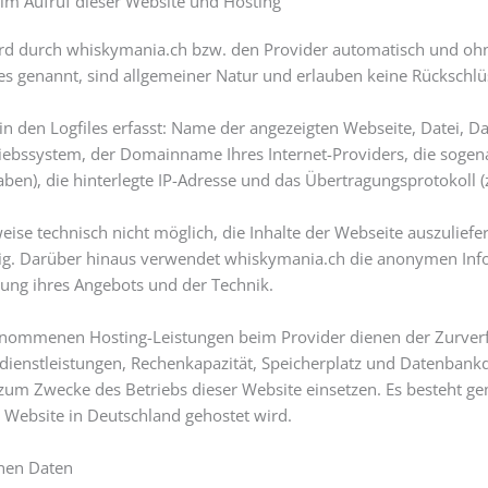
im Aufruf dieser Website und Hosting
rd durch whiskymania.ch bzw. den Provider automatisch und ohne
es genannt, sind allgemeiner Natur und erlauben keine Rückschlü
n den Logfiles erfasst: Name der angezeigten Webseite, Datei
iebssystem, der Domainname Ihres Internet-Providers, die sogena
ben), die hinterlegte IP-Adresse und das Übertragungsprotokoll (z.
se technisch nicht möglich, die Inhalte der Webseite auszuliefern
g. Darüber hinaus verwendet whiskymania.ch die anonymen Inform
ung ihres Angebots und der Technik.
nommenen Hosting-Leistungen beim Provider dienen der Zurverf
mdienstleistungen, Rechenkapazität, Speicherplatz und Datenbankd
 zum Zwecke des Betriebs dieser Website einsetzen. Es besteht
e Website in Deutschland gehostet wird.
nen Daten