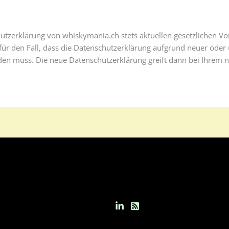
utzerklärung von whiskymania.ch stets aktuellen gesetzlichen Vo
 für den Fall, dass die Datenschutzerklärung aufgrund neuer oder
den muss. Die neue Datenschutzerklärung greift dann bei Ihrem 