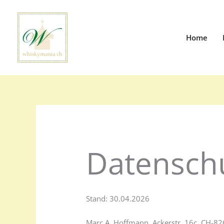
Zum
Inhalt
springen
Home
Datensch
Stand: 30.04.2026
Marc A. Hoffmann, Ackerstr. 16c, CH-82